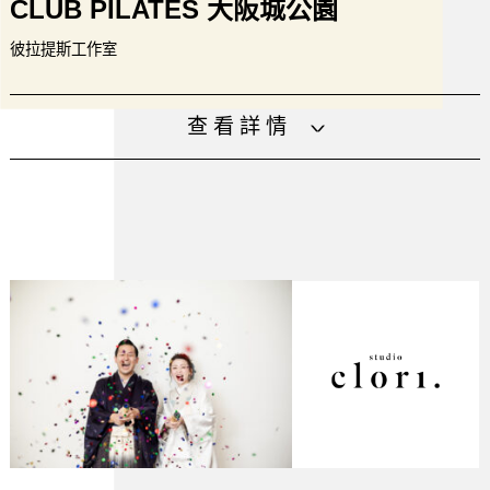
CLUB PILATES 大阪城公園
彼拉提斯工作室
【全美No.1的彼拉提斯工作室】於全球拓展650多家分店，在
查看詳情
全球廣受歡迎的彼拉提斯工作室。
時尚的工作室內，備有核心床、健身墊、機械，以及780種體
能訓練。
週一到週六:7:00-21:00 週日:7:00-19:00 預計2
營業時間
023年6月開業
電話號碼
06-4400-2839
设施